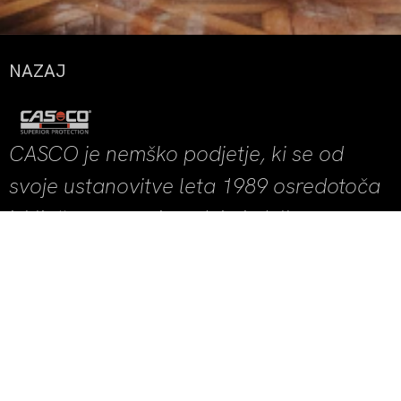
NAZAJ
CASCO je nemško podjetje, ki se od
svoje ustanovitve leta 1989 osredotoča
izključno na proizvodnjo izdelkov
najvišje kakovosti z izjemnim
oblikovalskim pridihom.
Ta filozofija se je izkazala za učinkovito, saj je Casco trenutno
eno vodilnih svetovnih podjetij na področju proizvodnje
vrhunskih čelad in očal. Podjetje je ustanovilo tudi veliko
zavetišče za živali neposredno ob proizvodnem obratu v
romunskem mestu Satu Mare. Casco sicer aktivno spodbuja