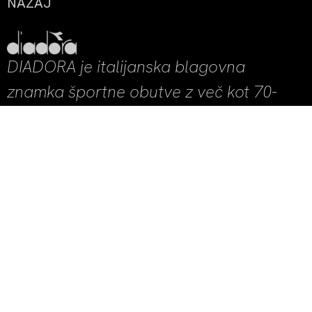
NAZAJ
DIADORA je italijanska blagovna
znamka športne obutve z več kot 70-
letno tradicijo in je hčerinsko podjetje
Geoxa.
Legendarni nogometni obrazi Diadore 90. let (Marco van
Basten, George Weah, Roberto Baggio, Francesco Totti, Roy
Keane …), Bjorn Borg, Ayrton Senna, Alain Prost in Niki Lauda
so Diadori vtisnili neizbrisen pečat, v 3. tisočletju pa se vrača s
svežim dizajnom, tehnološkimi inovacijami in z vrhunskimi
materiali. Ti žanjejo številne nagrade in so izvrstno sprejeti
tako pri amaterskih kot profesionalnih športnikih.