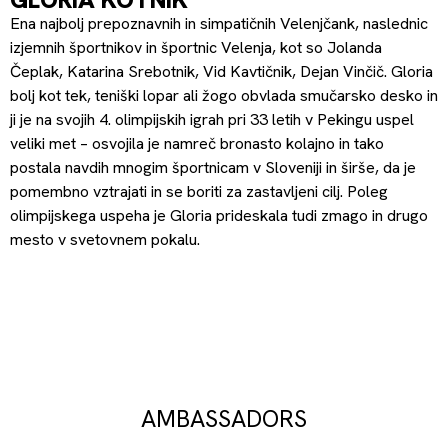
Ena najbolj prepoznavnih in simpatičnih Velenjčank, naslednic
izjemnih športnikov in športnic Velenja, kot so Jolanda
Čeplak, Katarina Srebotnik, Vid Kavtičnik, Dejan Vinčič. Gloria
bolj kot tek, teniški lopar ali žogo obvlada smučarsko desko in
ji je na svojih 4. olimpijskih igrah pri 33 letih v Pekingu uspel
veliki met – osvojila je namreč bronasto kolajno in tako
postala navdih mnogim športnicam v Sloveniji in širše, da je
pomembno vztrajati in se boriti za zastavljeni cilj. Poleg
olimpijskega uspeha je Gloria prideskala tudi zmago in drugo
mesto v svetovnem pokalu.
AMBASSADORS